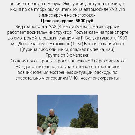
величественную г. Белуха. Экскурсия доступна в период с
июня по сентябрь включительно на автомобиле УАЗ. И в
зимнее время на снегоходах.
Цена экскурсии: 5500 руб.
Вид транспорта: УАЗ (4 места\8 мест). На экскурсии
работает водитель+ инструктор. Подъезжаем на транспорте
до смотровой площадки с видом на Г. Белуха (высота 1900
м.). До озера спуск –треккинг (1 км.) Включен ланч\бокс
((Курица либо блинчики, сладкая выпечка, чай).
Группа от 3-х человек
Отклонятся от тропы строго запрещено!!! Страхование от
НС - дополнительно,в случае отказа от страховок и
возникновения экстренных ситуаций, расходы по
спасательным операциям МЧС - несут экскурсанты.