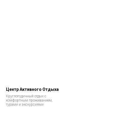
Центр Активного Отдыха
Круглогодичный отдых с
комфортным проживанием,
турами и экскурсиями