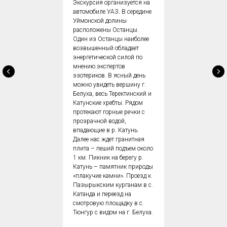
Экскурсия организуется на
автомобиле УАЗ. В середине
Уймонской долины
расположены Останцы.
Один из Останцы наиболее
возвышенный обладает
энергетической силой по
мнению экспертов
эзотериков. В ясный день
можно увидеть вершину г.
Белуха, весь Теректинский и
Катунские хребты. Рядом
протекают горные речки с
прозрачной водой,
впадающие в р. Катунь.
Далее нас ждет гранитная
плита – пеший подъем около
1 км. Пикник на берегу р.
Катунь – памятник природы
«плакучие камни». Проезд к
Пазырыкским курганам в с.
Катанда и переезд на
смотровую площадку в с.
Тюнгур с видом на г. Белуха.