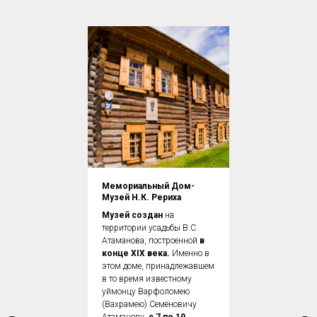
Мемориальный Дом-
Музей Н.К. Рериха
Музей создан
на
территории усадьбы В.С.
Атаманова, построенной
в
конце ХIХ века.
Именно в
этом доме, принадлежавшем
в то время известному
уймонцу Варфоломею
(Вахрамею) Семёновичу
Атаманову,
с 7 по 19