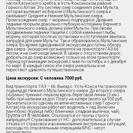
части Катунского хребта, в Усть-Коксинском районе
Горного Алтая. Эту систему озер соединяет река Мульта,
которая вытекает из Верхнего Мультинского озера и
связывает Среднее и Нижнее Мультинские озера.
Происхождение озер — моренно-подпрудное. Древние
ледники прорыли довольно глубокую котловину Верхнего
Мультинского озера, долину реки Мульты. При своем
продвижении ледники тащили с собой каменные глыбы,
морену, которая после их остановки и отступления явилась
запрудой для реки Мульты. Так и образовались Мультинские
озера. Во время однодневной экскурсии доступны обзору
два озера. Экскурсия организуется на транспорте ГАЗ-66
летом, и на снегоходе зимой. В связи с отсутствием дорог,
добраться до озер возможно только на этом транспорте.
Период организации экскурсий с мая по октябрь и с декабря
по март. В каждый сезон эти озера уникальны и не
перестают удивлять путешественников.
Цена экскурсии: С человека 7000 руб.
Вид транспорта: ГАЗ – 66. Выезд с. Усть-Кокса На транспорте
подъезд до Нижнего Мультинского озера. До второго озера
(«Шумы») треккинг пешком вдоль береговой линии (3 км.)
либо при наличии за доп. Плату на катере (всего за 500 руб.
прокатиться по одному из величественных озер Горного
Алтая) На экскурсии работает водитель + гид. Включен
.
ланч\бокс (Курица либо блинчики, сладкая выпечка, чай)
Группа от 8 человек.
Отклонятся от тропы строго
запрещено!!! Страхование от НС - дополнительно,в случае
отказа от страховок и возникновения экстренных ситуаций,
расходы по спасательным операциям МЧС - несут
экскурсанты.