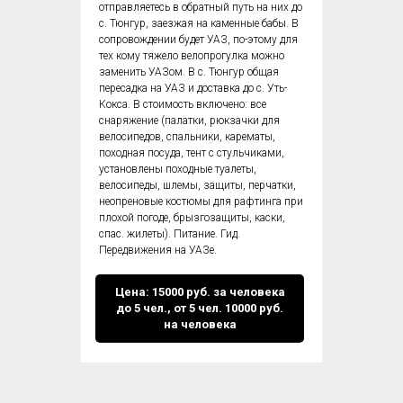
отправляетесь в обратный путь на них до
с. Тюнгур, заезжая на каменные бабы. В
сопровождении будет УАЗ, по-этому для
тех кому тяжело велопрогулка можно
заменить УАЗом. В с. Тюнгур общая
пересадка на УАЗ и доставка до с. Уть-
Кокса. В стоимость включено: все
снаряжение (палатки, рюкзачки для
велосипедов, спальники, карематы,
походная посуда, тент с стульчиками,
установлены походные туалеты,
велосипеды, шлемы, защиты, перчатки,
неопреновые костюмы для рафтинга при
плохой погоде, брызгозащиты, каски,
спас. жилеты). Питание. Гид.
Передвижения на УАЗе.
Цена: 15000 руб. за человека
до 5 чел., от 5 чел. 10000 руб.
на человека