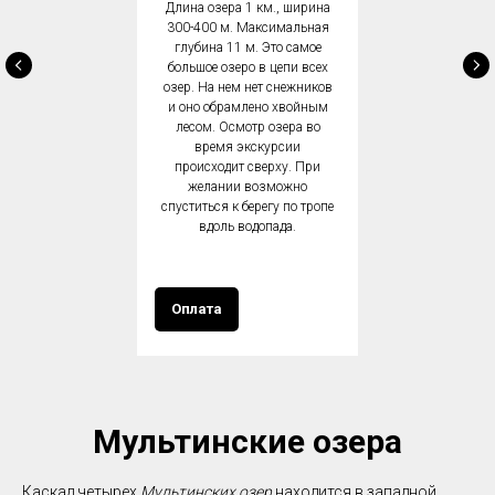
Длина озера 1 км., ширина
300-400 м. Максимальная
глубина 11 м. Это самое
большое озеро в цепи всех
озер. На нем нет снежников
и оно обрамлено хвойным
лесом. Осмотр озера во
время экскурсии
происходит сверху. При
желании возможно
спуститься к берегу по тропе
вдоль водопада.
Оплата
Мультинские озера
Каскад четырех
Мультинских озер
находится в западной