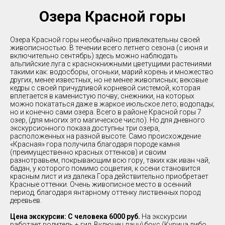
Озера Красной горы
Озера Красной горы необычайно привлекательны своей
живописностью. В течении всего летнего сезона (с июня и
включительно сентябрь) здесь можно наблюдать
альпийские луга с краснокнижными цветущими растениями
такими как: водосборы, огоньки, марий корень и множество
других, менее известных, но не менее живописных; вековые
кедры с своей причудливой корневой системой, которая
вплетается в каменистую почву; снежники, на которых
можно покататься даже в жаркое июльское лето; водопады;
но и конечно сами озера. Всего в районе Красной горы 7
озер, (для многих это магическое число). Но для дневного
экскурсионного показа доступны три озера,
расположенных на разной высоте. Само происхождение
«Красная» гора получила благодаря породе камня
(преимущественно красных оттенков) и своим
разнотравьем, покрывающим всю гору, таких как иван чай,
бадан, у которого помимо соцветия, к осени становится
красным лист и из далека Гора действительно приобретает
Красные оттенки. Очень живописное место в осенний
период, благодаря янтарному оттенку лиственных пород
деревьев.
Цена экскурсии: С человека 6000 руб.
На экскурсии
работает водитель + гид. Включен ланч\бокс (Курица либо