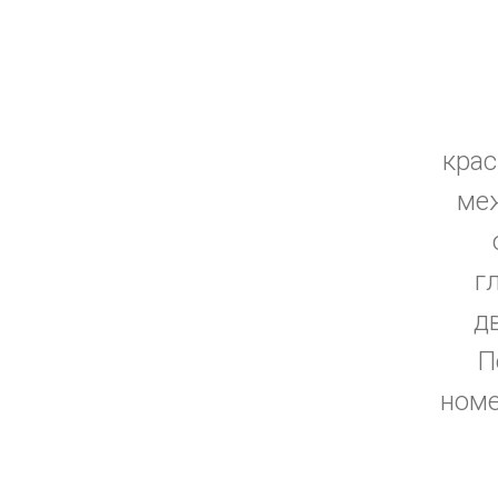
крас
меж
г
д
П
номе