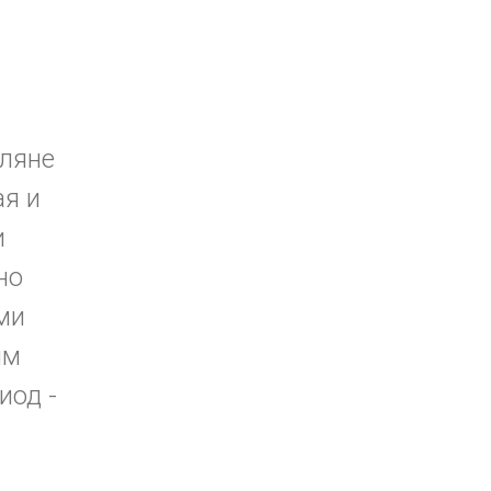
оляне
ая и
и
но
ми
ым
иод -