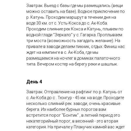
Завтрак. Выезд с базы где мы размещались (вещи
можно оставить на базе). Водное приключение по
р. Катунь. Проходим маршрут в течении дня на
воде 30 км. от с. Усть-Кокса до с. Ак-Коба.
Проходим слияние рек Кокса и Катунь, плывем по
водной глади "Зеркало" у с. Гагарка. Проплываем
три моста (возможность загадать желание). На
привале в заводи делаем пикник, отдых. Финиш нас
ждет на кемпинге в с. Ак-Коба, где мы
размещаемся на ночлег в домиках палаточного
типа. Вечером костер на берегу реки и шашлык.
День 4
Завтрак. Отправление на рафтинг по р. Катунь от
с. Ак-Коба до с . Тюнгур - 45 км. на воде. Проходите
несколько слияний рек. заводи, очень красивые
берега. Из наиболее бурных порогов вам
встретится порог "Бонтик" , в летний период это
некатегорийный порог, в весенний - это вторая
категория. На причале у Плакучих камней вас ждет