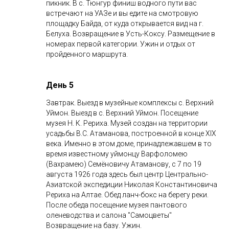
пикник. В с. Тюнгур финиш водного пути вас
встречают на УАЗе и вы едите на смотровую
площадку Байда, от куда открывается вид на г.
Белуха. Возвращение в Усть-Коксу. Размещение в
номерах первой категории. Ужин и отдых от
пройденного маршрута.
День 5
Завтрак. Выезд в музейные комплексы с. Верхний
Уймон. Выезд в с. Верхний Уймон. Посещение
музея Н. К. Рериха. Музей создан на территории
усадьбы В.С. Атаманова, построенной в конце ХIХ
века. Именно в этом доме, принадлежавшем в то
время известному уймонцу Варфоломею
(Вахрамею) Семёновичу Атаманову, с 7 по 19
августа 1926 года здесь был центр Центрально-
Азиатской экспедиции Николая Константиновича
Рериха на Алтае. Обед ланч-бокс на берегу реки.
После обеда посещение музея пантового
оленеводства и салона "Самоцветы"
Возвращение на базу. Ужин.