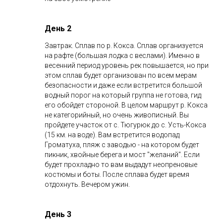
День 2
Завтрак. Сплав по р. Кокса. Сплав организуется
на рафте (большая лодка с веслами). Именно в
весенний период уровень рек повышается, но при
этом сплав будет организован по всем мерам
безопасности и даже если встретится большой
водный порог на который группа не готова, гид
его обойдет стороной. В целом маршрут р. Кокса
не категорийный, но очень живописный. Вы
пройдете участок от с. Тюгурюк до с. Усть-Кокса
(15 км. на воде). Вам встретится водопад
Громатуха, пляж с заводью - на котором будет
пикник, хвойные берега и мост "желаний". Если
будет прохладно то вам выдадут неопреновые
костюмы и боты. После сплава будет время
отдохнуть. Вечером ужин.
День 3